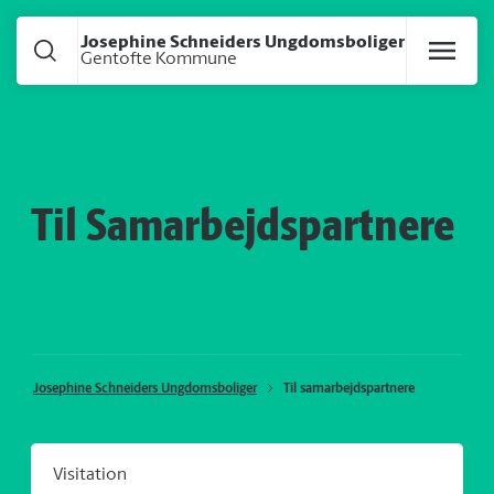
Gå til hoved indhold
Josephine Schneiders Ungdomsboliger
Gentofte Kommune
Til Samarbejdspartnere
Josephine Schneiders Ungdomsboliger
Til samarbejdspartnere
Visitation